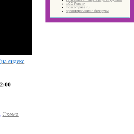
22 чемпионат мира среди студентов
ФСО России
moscompass.ru
ориентирование в беларуси
(на яндекс
2:00
,
Схема