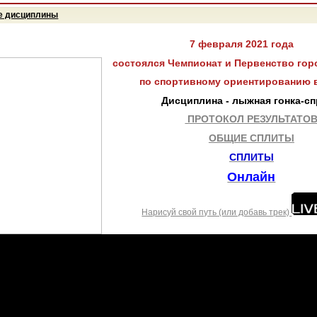
е дисциплины
7 февраля 2021 года
состоялся Чемпионат и Первенство гор
по спортивному ориентированию 
Дисциплина - лыжная гонка-сп
ПРОТОКОЛ РЕЗУЛЬТАТО
ОБЩИЕ СПЛИТЫ
СПЛИТЫ
Онлайн
Нарисуй свой путь (или добавь трек)