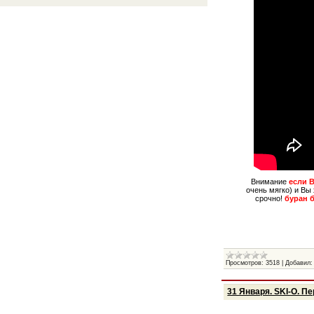
Внимание
если 
очень мягко) и Вы
срочно!
буран 
Просмотров:
3518
|
Добавил:
31 Января. SKI-O. 