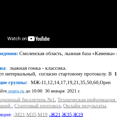
ведения:
Смоленская область, лыжная база «Каменка»
на
:
лыжная гонка -
классика.
рт интервальный, согласно стартовому протоколу. В
1
щие группы:
МЖ-11,12,14,17,19,21,35,50,60,
Open
айте
orgeo.ru
до 10:00 30 января 2021 г.
ционный бюллетень №1
,
Техническая информация
ваний
,
Стартовый протокол
,
Онлайн результаты
.
ляция:
-М21,М35,М19
-Ж21,Ж35,Ж19