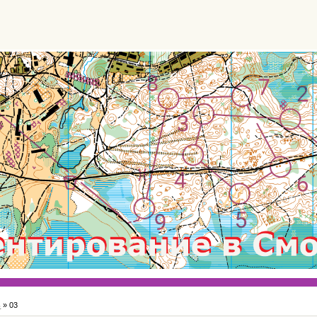
ь
»
03