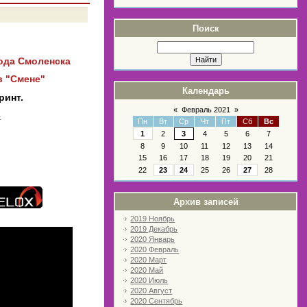
Поиск
ода Смоленска
в "Смене"
Календарь
ринт.
«
Февраль 2021
»
В
Пн
Вт
Ср
Чт
Пт
Сб
Вс
1
2
3
4
5
6
7
8
9
10
11
12
13
14
15
16
17
18
19
20
21
22
23
24
25
26
27
28
Архив записей
2019 Ноябрь
2019 Декабрь
2020 Январь
2020 Февраль
2020 Март
2020 Май
2020 Июль
2020 Август
2020 Сентябрь