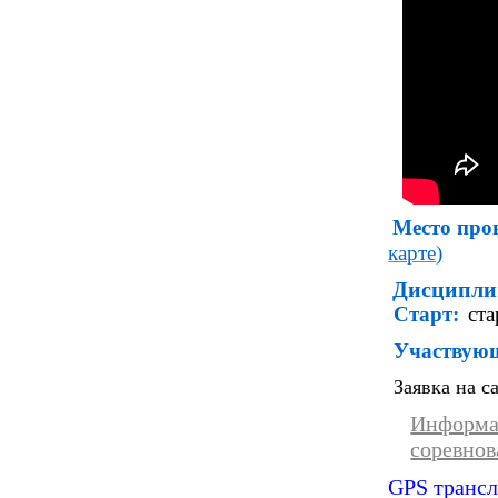
Место про
карте)
Дисципли
Старт:
ста
Участвую
Заявка на с
Информа
соревно
GPS транс