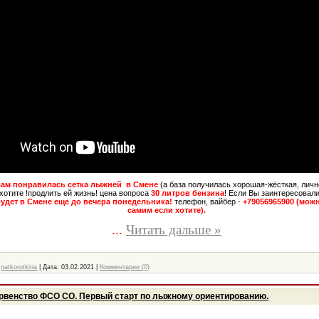
Вам понравилась сетка лыжней в Смене
(а база получилась хорошая-жёсткая, лично
 хотите !продлить ей жизнь! цена вопроса
30 литров бензина
! Если Вы заинтересовалис
будет в Смене еще до вечера понедельника!
телефон, вайбер -
+79056965900 (мож
самим если хотите).
...
Читать дальше »
natkorotkina
|
Дата:
03.02.2021
|
Комментарии (0)
Первенство ФСО СО. Первый старт по лыжному ориентированию.