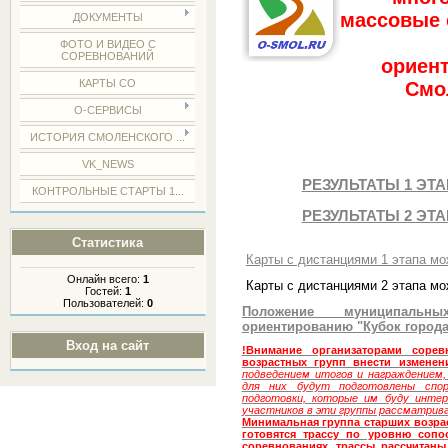
массовые 
ДОКУМЕНТЫ
ФОТО И ВИДЕО С
СОРЕВНОВАНИЙ
ориен
КАРТЫ СО
Смо
О-СЕРВИСЫ
ИСТОРИЯ СМОЛЕНСКОГО ...
VK_NEWS
РЕЗУЛЬТАТЫ 1 ЭТАП
КОНТРОЛЬНЫЕ СТАРТЫ 1...
РЕЗУЛЬТАТЫ 2 ЭТАП
Статистика
Карты с дистанциями 1 этапа мо
Онлайн всего:
1
Карты с дистанциями 2 этапа мож
Гостей:
1
Пользователей:
0
Положение муниципальн
ориентированию "Кубок города
Вход на сайт
!Внимание организаторами соре
возрастных групп внести измене
подведением итогов и награждением,
для них будут подготовлены спо
подготовки, которые им буду инте
участников в эти группы рассматрив
Минимальная группа старших возрас
готовятся трассу по уровню сопо
соревнованиях, трассы рассчитаны