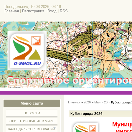
Понедельник, 10.08.2026, 08:19
Главная
|
Регистрация
|
Вход
|
RSS
Главная
»
2026
»
Май
»
20
» Кубок города 
Меню сайта
НОВОСТИ
Кубок города 2026
ОРИЕНТИРОВАНИЕ В МИРЕ
Муниц
КАЛЕНДАРЬ СОРЕВНОВАНИЙ
мног