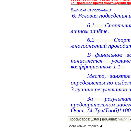
контрольное время прохождения тр
Выписка из положения
6. Условия подведения 
6.1. Спортивн
личном зачёте.
6.2. Спорти
многодневный проводитс
В финальном за
начисляется увели
коэффициентом 1,1.
Место, занятое
определяется по выдел
3 лучших результатов из
За результ
предварительном забег
Очки=(4-Туч/Тпоб)*100
Просмотров
:
1369
|
Добавил
:
major
|
Всего комментариев
:
4