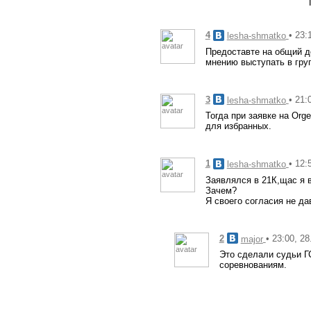
4
• 23:
lesha-shmatko
Предоставте на общий д
мнению выступать в гру
3
• 21:
lesha-shmatko
Тогда при заявке на Org
для избранных.
1
• 12:
lesha-shmatko
Заявлялся в 21К,щас я в
Зачем?
Я своего согласия не да
2
• 23:00, 2
major
Это сделали судьи Г
соревнованиям.