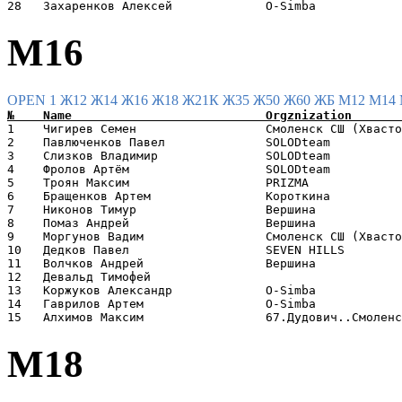
М16
OPEN 1
Ж12
Ж14
Ж16
Ж18
Ж21К
Ж35
Ж50
Ж60
ЖБ
М12
М14
1    Чигирев Семен                  Смоленск СШ (Хвасто
2    Павлюченков Павел              SOLODteam          
3    Слизков Владимир               SOLODteam          
4    Фролов Артём                   SOLODteam          
5    Троян Максим                   PRIZMA             
6    Бращенков Артем                Короткина          
7    Никонов Тимур                  Вершина            
8    Помаз Андрей                   Вершина            
9    Моргунов Вадим                 Смоленск СШ (Хвасто
10   Дедков Павел                   SEVEN HILLS        
11   Волчков Андрей                 Вершина            
12   Девальд Тимофей                                   
13   Коржуков Александр             O-Simba            
14   Гаврилов Артем                 O-Simba            
М18