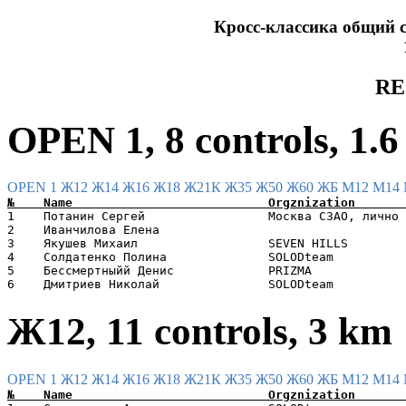
Кросс-классика общий с
RE
OPEN 1, 8 controls, 1.
OPEN 1
Ж12
Ж14
Ж16
Ж18
Ж21К
Ж35
Ж50
Ж60
ЖБ
М12
М14
1    Потанин Сергей                 Москва СЗАО, лично 
2    Иванчилова Елена                                  
3    Якушев Михаил                  SEVEN HILLS        
4    Солдатенко Полина              SOLODteam          
5    Бессмертныйй Денис             PRIZMA             
Ж12, 11 controls, 3 km
OPEN 1
Ж12
Ж14
Ж16
Ж18
Ж21К
Ж35
Ж50
Ж60
ЖБ
М12
М14