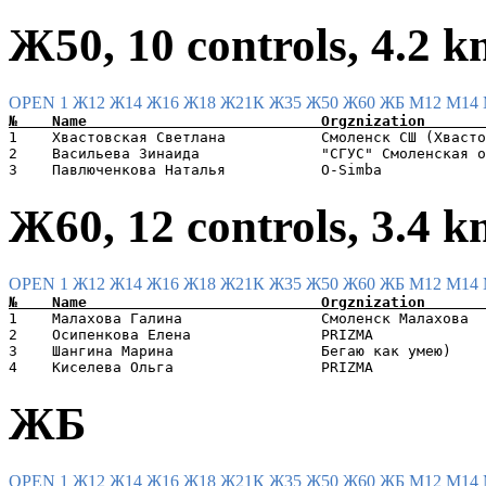
Ж50, 10 controls, 4.2 
OPEN 1
Ж12
Ж14
Ж16
Ж18
Ж21К
Ж35
Ж50
Ж60
ЖБ
М12
М14
1    Хвастовская Светлана           Смоленск СШ (Хвасто
2    Васильева Зинаида              "СГУС" Смоленская о
Ж60, 12 controls, 3.4 
OPEN 1
Ж12
Ж14
Ж16
Ж18
Ж21К
Ж35
Ж50
Ж60
ЖБ
М12
М14
1    Малахова Галина                Смоленск Малахова  
2    Осипенкова Елена               PRIZMA             
3    Шангина Марина                 Бегаю как умею)    
ЖБ
OPEN 1
Ж12
Ж14
Ж16
Ж18
Ж21К
Ж35
Ж50
Ж60
ЖБ
М12
М14