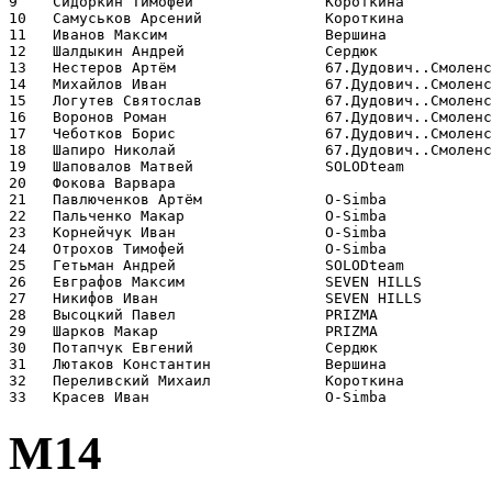
9    Сидоркин Тимофей               Короткина          
10   Самуськов Арсений              Короткина          
11   Иванов Максим                  Вершина            
12   Шалдыкин Андрей                Сердюк             
13   Нестеров Артём                 67.Дудович..Смоленс
14   Михайлов Иван                  67.Дудович..Смоленс
15   Логутев Святослав              67.Дудович..Смоленс
16   Воронов Роман                  67.Дудович..Смоленс
17   Чеботков Борис                 67.Дудович..Смоленс
18   Шапиро Николай                 67.Дудович..Смоленс
19   Шаповалов Матвей               SOLODteam          
20   Фокова Варвара                                    
21   Павлюченков Артём              O-Simba            
22   Пальченко Макар                O-Simba            
23   Корнейчук Иван                 O-Simba            
24   Отрохов Тимофей                O-Simba            
25   Гетьман Андрей                 SOLODteam          
26   Евграфов Максим                SEVEN HILLS        
27   Никифов Иван                   SEVEN HILLS        
28   Высоцкий Павел                 PRIZMA             
29   Шарков Макар                   PRIZMA             
30   Потапчук Евгений               Сердюк             
31   Лютаков Константин             Вершина            
32   Переливский Михаил             Короткина          
М14