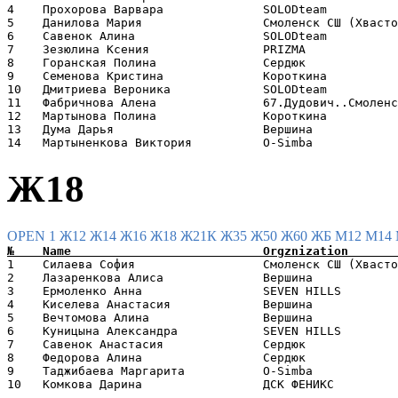
4    Прохорова Варвара              SOLODteam          
5    Данилова Мария                 Смоленск СШ (Хвасто
6    Савенок Алина                  SOLODteam          
7    Зезюлина Ксения                PRIZMA             
8    Горанская Полина               Сердюк             
9    Семенова Кристина              Короткина          
10   Дмитриева Вероника             SOLODteam          
11   Фабричнова Алена               67.Дудович..Смоленс
12   Мартынова Полина               Короткина          
13   Дума Дарья                     Вершина            
Ж18
OPEN 1
Ж12
Ж14
Ж16
Ж18
Ж21К
Ж35
Ж50
Ж60
ЖБ
М12
М14
1    Силаева София                  Смоленск СШ (Хвасто
2    Лазаренкова Алиса              Вершина            
3    Ермоленко Анна                 SEVEN HILLS        
4    Киселева Анастасия             Вершина            
5    Вечтомова Алина                Вершина            
6    Куницына Александра            SEVEN HILLS        
7    Савенок Анастасия              Сердюк             
8    Федорова Алина                 Сердюк             
9    Таджибаева Маргарита           O-Simba            