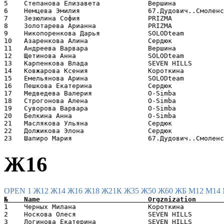
5    Степанова Елизавета            Вершина            
6    Немцева Эмилия                 67.Дудович..Смоленс
7    Зезюлина София                 PRIZMA             
8    Золотарева Арианна             PRIZMA             
9    Никопоренкова Дарья            SOLODteam          
10   Азаренкова Алина               Сердюк             
11   Андреева Варвара               Вершина            
12   Щетинова Анна                  SOLODteam          
13   Карпенкова Влада               SEVEN HILLS        
14   Ковжарова Ксения               Короткина          
15   Емельянова Арина               SOLODteam          
16   Пешкова Екатерина              Сердюк             
17   Медведева Валерия              O-Simba            
18   Строгонова Алена               O-Simba            
19   Суворова Варвара               O-Simba            
20   Белкина Анна                   O-Simba            
21   Маслякова Ульяна               Сердюк             
22   Должикова Элона                Сердюк             
Ж16
OPEN 1
Ж12
Ж14
Ж16
Ж18
Ж21К
Ж35
Ж50
Ж60
ЖБ
М12
М14
1    Черных Милана                  Короткина          
2    Носкова Олеся                  SEVEN HILLS        
3    Логинова Екатерина             SEVEN HILLS        