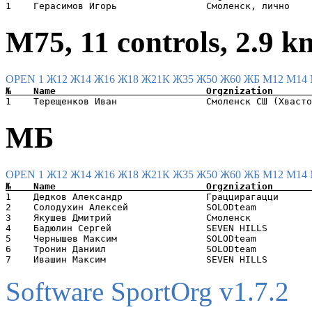
М75, 11 controls, 2.9 k
OPEN 1
Ж12
Ж14
Ж16
Ж18
Ж21К
Ж35
Ж50
Ж60
ЖБ
М12
М14
МБ
OPEN 1
Ж12
Ж14
Ж16
Ж18
Ж21К
Ж35
Ж50
Ж60
ЖБ
М12
М14
1    Дедков Александр               Граццирагацци      
2    Солодухин Алексей              SOLODteam          
3    Якушев Дмитрий                 Смоленск           
4    Бадюлин Сергей                 SEVEN HILLS        
5    Чернышев Максим                SOLODteam          
6    Тронин Даниил                  SOLODteam          
Software SportOrg v1.7.2