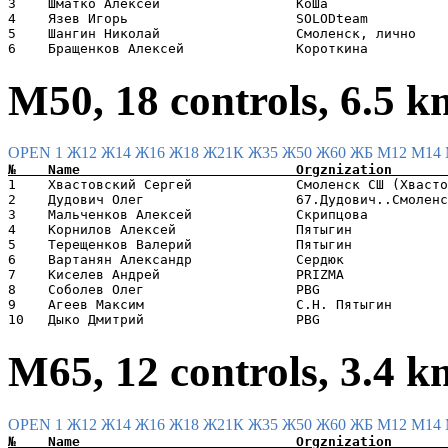
3    Шматко Алексей                 КоШа               
4    Язев Игорь                     SOLODteam          
5    Шангин Николай                 Смоленск, лично    
М50, 18 controls, 6.5 k
OPEN 1
Ж12
Ж14
Ж16
Ж18
Ж21К
Ж35
Ж50
Ж60
ЖБ
М12
М14
1    Хвастовский Сергей             Смоленск СШ (Хвасто
2    Дудович Олег                   67.Дудович..Смоленс
3    Мальченков Алексей             Скрипцова          
4    Корнилов Алексей               Пятыгин            
5    Терещенков Валерий             Пятыгин            
6    Вартанян Александр             Сердюк             
7    Киселев Андрей                 PRIZMA             
8    Соболев Олег                   PBG                
9    Агеев Максим                   С.Н. Пятыгин       
М65, 12 controls, 3.4 k
OPEN 1
Ж12
Ж14
Ж16
Ж18
Ж21К
Ж35
Ж50
Ж60
ЖБ
М12
М14