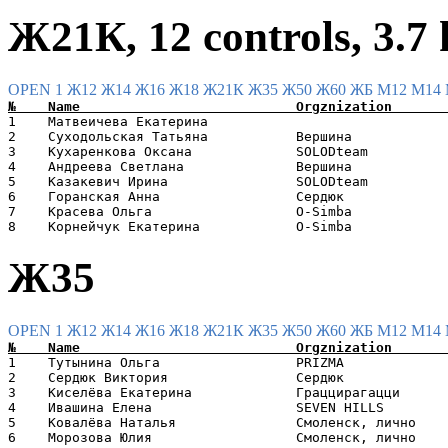
Ж21К, 12 controls, 3.7
OPEN 1
Ж12
Ж14
Ж16
Ж18
Ж21К
Ж35
Ж50
Ж60
ЖБ
М12
М14
1    Матвеичева Екатерина                              
2    Суходольская Татьяна           Вершина            
3    Кухаренкова Оксана             SOLODteam          
4    Андреева Светлана              Вершина            
5    Казакевич Ирина                SOLODteam          
6    Горанская Анна                 Сердюк             
7    Красева Ольга                  O-Simba            
Ж35
OPEN 1
Ж12
Ж14
Ж16
Ж18
Ж21К
Ж35
Ж50
Ж60
ЖБ
М12
М14
1    Тутынина Ольга                 PRIZMA             
2    Сердюк Виктория                Сердюк             
3    Киселёва Екатерина             Граццирагацци      
4    Ивашина Елена                  SEVEN HILLS        
5    Ковалёва Наталья               Смоленск, лично    