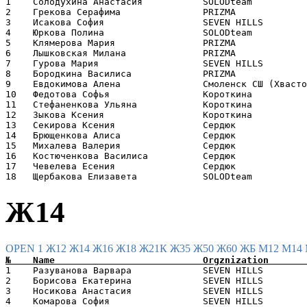
1    Солодухина Анастасия           SOLODteam          
2    Грекова Серафима               PRIZMA             
3    Исакова София                  SEVEN HILLS        
4    Юркова Полина                  SOLODteam          
5    Клямерова Мария                PRIZMA             
6    Лышковская Милана              PRIZMA             
7    Гурова Мария                   SEVEN HILLS        
8    Бородкина Василиса             PRIZMA             
9    Евдокимова Алена               Смоленск СШ (Хвасто
10   Федотова Софья                 Короткина          
11   Стефаненкова Ульяна            Короткина          
12   Зыкова Ксения                  Короткина          
13   Секирова Ксения                Сердюк             
14   Брющенкова Алиса               Сердюк             
15   Михалева Валерия               Сердюк             
16   Костюченкова Василиса          Сердюк             
17   Чевелева Есения                Сердюк             
Ж14
OPEN 1
Ж12
Ж14
Ж16
Ж18
Ж21К
Ж35
Ж50
Ж60
ЖБ
М12
М14
1    Разуванова Варвара             SEVEN HILLS        
2    Борисова Екатерина             SEVEN HILLS        
3    Носикова Анастасия             SEVEN HILLS        
4    Комарова София                 SEVEN HILLS        