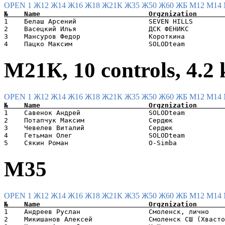
OPEN 1
Ж12
Ж14
Ж16
Ж18
Ж21К
Ж35
Ж50
Ж60
ЖБ
М12
М14
1    Белаш Арсений                  SEVEN HILLS        
2    Васецкий Илья                  ДСК ФЕНИКС         
3    Мансуров Федор                 Короткина          
М21К, 10 controls, 4.2
OPEN 1
Ж12
Ж14
Ж16
Ж18
Ж21К
Ж35
Ж50
Ж60
ЖБ
М12
М14
1    Савенок Андрей                 SOLODteam          
2    Потапчук Максим                Сердюк             
3    Чевелев Виталий                Сердюк             
4    Гетьман Олег                   SOLODteam          
М35
OPEN 1
Ж12
Ж14
Ж16
Ж18
Ж21К
Ж35
Ж50
Ж60
ЖБ
М12
М14
1    Андреев Руслан                 Смоленск, лично    
2    Микишанов Алексей              Смоленск СШ (Хвасто