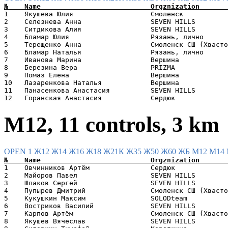
1    Якушева Юлия                   Смоленск           
2    Селезнева Анна                 SEVEN HILLS        
3    Ситдикова Алия                 SEVEN HILLS        
4    Бламар Юлия                    Рязань, лично      
5    Терещенко Анна                 Смоленск СШ (Хвасто
6    Бламар Наталья                 Рязань, лично      
7    Иванова Марина                 Вершина            
8    Березина Вера                  PRIZMA             
9    Помаз Елена                    Вершина            
10   Лазаренкова Наталья            Вершина            
11   Панасенкова Анастасия          SEVEN HILLS        
М12, 11 controls, 3 km
OPEN 1
Ж12
Ж14
Ж16
Ж18
Ж21К
Ж35
Ж50
Ж60
ЖБ
М12
М14
1    Овчинников Артём               Сердюк             
2    Майоров Павел                  SEVEN HILLS        
3    Шпаков Сергей                  SEVEN HILLS        
4    Пупырев Дмитрий                Смоленск СШ (Хвасто
5    Кукушкин Максим                SOLODteam          
6    Востриков Василий              SEVEN HILLS        
7    Карпов Артём                   Смоленск СШ (Хвасто
8    Якушев Вячеслав                SEVEN HILLS        