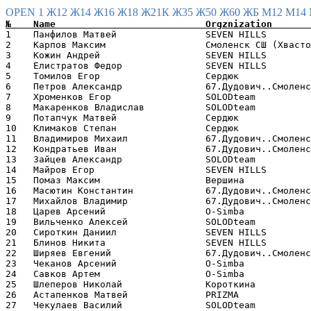
OPEN 1
Ж12
Ж14
Ж16
Ж18
Ж21К
Ж35
Ж50
Ж60
ЖБ
М12
М14
1    Панфилов Матвей                SEVEN HILLS        
2    Карпов Максим                  Смоленск СШ (Хвасто
3    Кожин Андрей                   SEVEN HILLS        
4    Елистратов Федор               SEVEN HILLS        
5    Томилов Егор                   Сердюк             
6    Петров Александр               67.Дудович..Смоленс
7    Хроменков Егор                 SOLODteam          
8    Макаренков Владислав           SOLODteam          
9    Потапчук Матвей                Сердюк             
10   Климаков Степан                Сердюк             
11   Владимиров Михаил              67.Дудович..Смоленс
12   Кондратьев Иван                67.Дудович..Смоленс
13   Зайцев Александр               SOLODteam          
14   Майров Егор                    SEVEN HILLS        
15   Помаз Максим                   Вершина            
16   Масютин Константин             67.Дудович..Смоленс
17   Михайлов Владимир              67.Дудович..Смоленс
18   Царев Арсений                  O-Simba            
19   Вильченко Алексей              SOLODteam          
20   Сироткин Даниил                SEVEN HILLS        
21   Блинов Никита                  SEVEN HILLS        
22   Ширяев Евгений                 67.Дудович..Смоленс
23   Чеканов Арсений                O-Simba            
24   Савков Артем                   O-Simba            
25   Шлеперов Николай               Короткина          
26   Астапенков Матвей              PRIZMA             
27   Чекулаев Василий               SOLODteam          