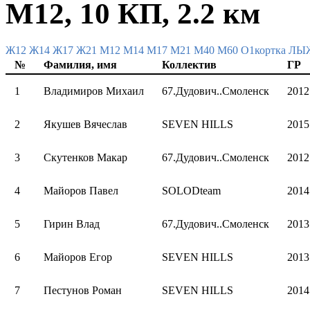
М12, 10 КП, 2.2 км
Ж12
Ж14
Ж17
Ж21
М12
М14
М17
М21
М40
М60
О1кортка Л
№
Фамилия, имя
Коллектив
ГР
1
Владимиров Михаил
67.Дудович..Смоленск
2012
2
Якушев Вячеслав
SEVEN HILLS
2015
3
Скутенков Макар
67.Дудович..Смоленск
2012
4
Майоров Павел
SOLODteam
2014
5
Гирин Влад
67.Дудович..Смоленск
2013
6
Майоров Егор
SEVEN HILLS
2013
7
Пестунов Роман
SEVEN HILLS
2014