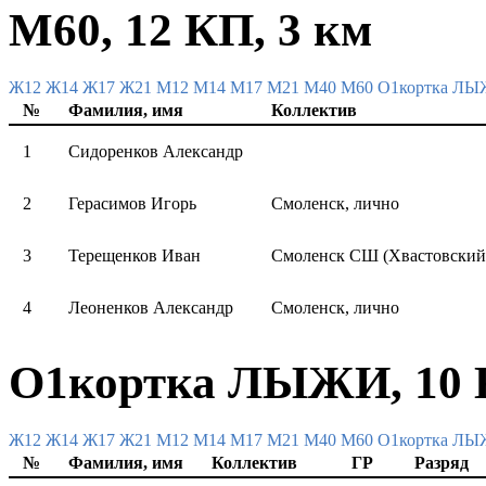
М60, 12 КП, 3 км
Ж12
Ж14
Ж17
Ж21
М12
М14
М17
М21
М40
М60
О1кортка Л
№
Фамилия, имя
Коллектив
1
Сидоренков Александр
2
Герасимов Игорь
Смоленск, лично
3
Терещенков Иван
Смоленск СШ (Хвастовский
4
Леоненков Александр
Смоленск, лично
О1кортка ЛЫЖИ, 10 К
Ж12
Ж14
Ж17
Ж21
М12
М14
М17
М21
М40
М60
О1кортка Л
№
Фамилия, имя
Коллектив
ГР
Разряд