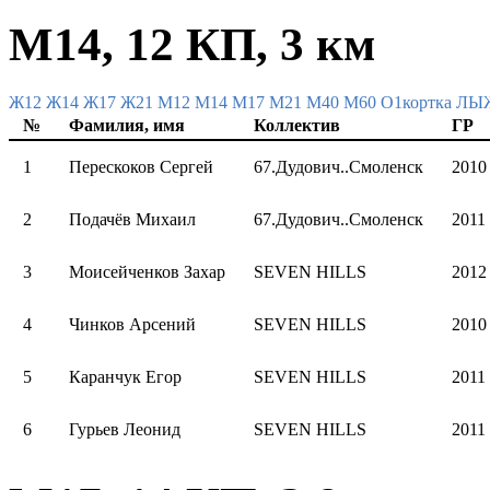
М14, 12 КП, 3 км
Ж12
Ж14
Ж17
Ж21
М12
М14
М17
М21
М40
М60
О1кортка Л
№
Фамилия, имя
Коллектив
ГР
1
Перескоков Сергей
67.Дудович..Смоленск
2010
2
Подачёв Михаил
67.Дудович..Смоленск
2011
3
Моисейченков Захар
SEVEN HILLS
2012
4
Чинков Арсений
SEVEN HILLS
2010
5
Каранчук Егор
SEVEN HILLS
2011
6
Гурьев Леонид
SEVEN HILLS
2011