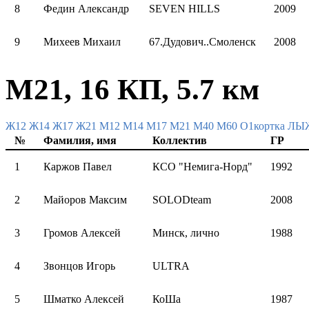
8
Федин Александр
SEVEN HILLS
2009
9
Михеев Михаил
67.Дудович..Смоленск
2008
М21, 16 КП, 5.7 км
Ж12
Ж14
Ж17
Ж21
М12
М14
М17
М21
М40
М60
О1кортка Л
№
Фамилия, имя
Коллектив
ГР
1
Каржов Павел
КСО "Немига-Норд"
1992
2
Майоров Максим
SOLODteam
2008
3
Громов Алексей
Минск, лично
1988
4
Звонцов Игорь
ULTRA
5
Шматко Алексей
КоШа
1987