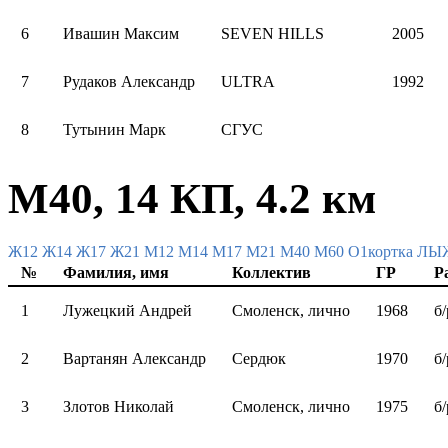
6
Ивашин Maксим
SEVEN HILLS
2005
7
Рудаков Александр
ULTRA
1992
8
Тутынин Марк
СГУС
М40, 14 КП, 4.2 км
Ж12
Ж14
Ж17
Ж21
М12
М14
М17
М21
М40
М60
О1кортка Л
№
Фамилия, имя
Коллектив
ГР
Р
1
Лужецкий Андрей
Смоленск, лично
1968
б/
2
Вартанян Александр
Сердюк
1970
б/
3
Злотов Николай
Смоленск, лично
1975
б/