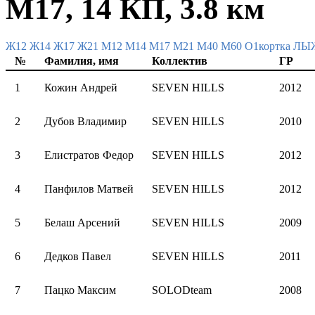
М17, 14 КП, 3.8 км
Ж12
Ж14
Ж17
Ж21
М12
М14
М17
М21
М40
М60
О1кортка Л
№
Фамилия, имя
Коллектив
ГР
1
Кожин Андрей
SEVEN HILLS
2012
2
Дубов Владимир
SEVEN HILLS
2010
3
Елистратов Федор
SEVEN HILLS
2012
4
Панфилов Матвей
SEVEN HILLS
2012
5
Белаш Арсений
SEVEN HILLS
2009
6
Дедков Павел
SEVEN HILLS
2011
7
Пацко Максим
SOLODteam
2008