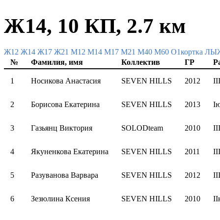
Ж14, 10 КП, 2.7 км
Ж12
Ж14
Ж17
Ж21
М12
М14
М17
М21
М40
М60
О1кортка Л
№
Фамилия, имя
Коллектив
ГР
Р
1
Носикова Анастасия
SEVEN HILLS
2012
II
2
Борисова Екатерина
SEVEN HILLS
2013
I
3
Газьянц Виктория
SOLODteam
2010
II
4
Якуненкова Екатерина
SEVEN HILLS
2011
II
5
Разуванова Варвара
SEVEN HILLS
2012
II
6
Зезюлина Ксения
SEVEN HILLS
2010
I