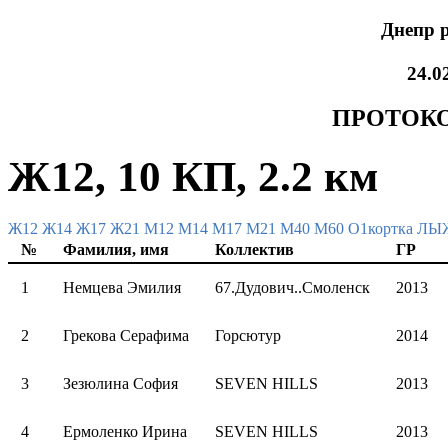
Днепр 
24.0
ПРОТОКО
Ж12, 10 КП, 2.2 км
Ж12
Ж14
Ж17
Ж21
М12
М14
М17
М21
М40
М60
О1кортка Л
№
Фамилия, имя
Коллектив
ГР
1
Немцева Эмилия
67.Дудович..Смоленск
2013
2
Грекова Серафима
Горсютур
2014
3
Зезюлина София
SEVEN HILLS
2013
4
Ермоленко Ирина
SEVEN HILLS
2013