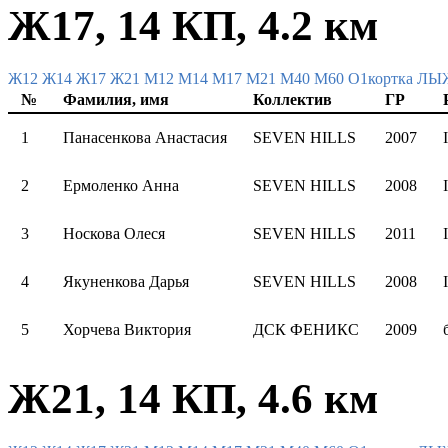
Ж17, 14 КП, 4.2 км
Ж12
Ж14
Ж17
Ж21
М12
М14
М17
М21
М40
М60
О1кортка Л
№
Фамилия, имя
Коллектив
ГР
1
Панасенкова Анастасия
SEVEN HILLS
2007
I
2
Ермоленко Анна
SEVEN HILLS
2008
I
3
Носкова Олеся
SEVEN HILLS
2011
I
4
Якуненкова Дарья
SEVEN HILLS
2008
I
5
Хорчева Виктория
ДСК ФЕНИКС
2009
Ж21, 14 КП, 4.6 км