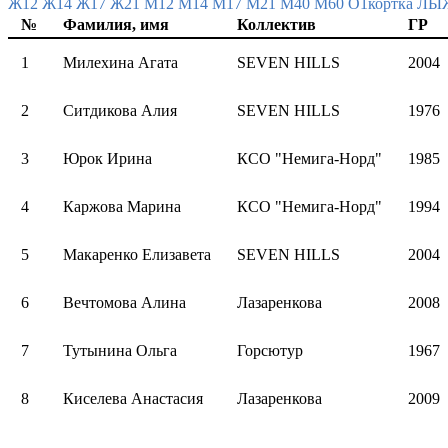
Ж12
Ж14
Ж17
Ж21
М12
М14
М17
М21
М40
М60
О1кортка Л
№
Фамилия, имя
Коллектив
ГР
1
Милехина Агата
SEVEN HILLS
2004
2
Ситдикова Алия
SEVEN HILLS
1976
3
Юрок Ирина
КСО "Немига-Норд"
1985
4
Каржова Марина
КСО "Немига-Норд"
1994
5
Макаренко Елизавета
SEVEN HILLS
2004
6
Вечтомова Алина
Лазаренкова
2008
7
Тутынина Ольга
Горсютур
1967
8
Киселева Анастасия
Лазаренкова
2009